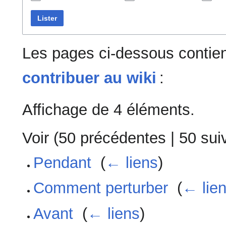
Lister
Les pages ci-dessous contien
contribuer au wiki
:
Affichage de 4 éléments.
Voir (
50 précédentes
|
50 sui
Pendant
‎
(
← liens
)
Comment perturber
‎
(
← lie
Avant
‎
(
← liens
)