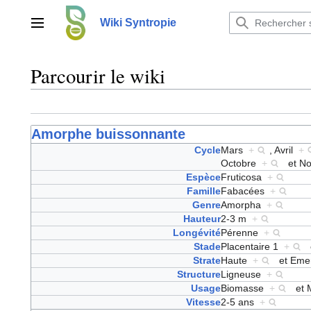
Aller
au
Wiki Syntropie
Menu principal
contenu
Parcourir le wiki
Amorphe buissonnante
Cycle
Mars
+
,
Avril
+
Octobre
+
et
N
Espèce
Fruticosa
+
Famille
Fabacées
+
Genre
Amorpha
+
Hauteur
2-3 m
+
Longévité
Pérenne
+
Stade
Placentaire 1
+
Strate
Haute
+
et
Eme
Structure
Ligneuse
+
Usage
Biomasse
+
et
Vitesse
2-5 ans
+