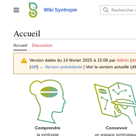
Aller
au
Wiki Syntropie
Menu principal
contenu
Accueil
Accueil
Discussion
Version datée du 14 février 2025 à 15:06 par
Admin
(
di
(
diff
)
← Version précédente
| Voir la version actuelle (di
Comprendre
Concevoir
la syntropie
un espace syntropiq