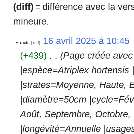
(diff)
= différence avec la ve
mineure.
16
16 avril 2025 à 10:45
‎
actu
diff
avril
2025
+439
‎
Page créée avec 
|espèce=Atriplex hortensis
|strates=Moyenne, Haute, 
|diamètre=50cm |cycle=Févrie
Août, Septembre, Octobre,
|longévité=Annuelle |usage