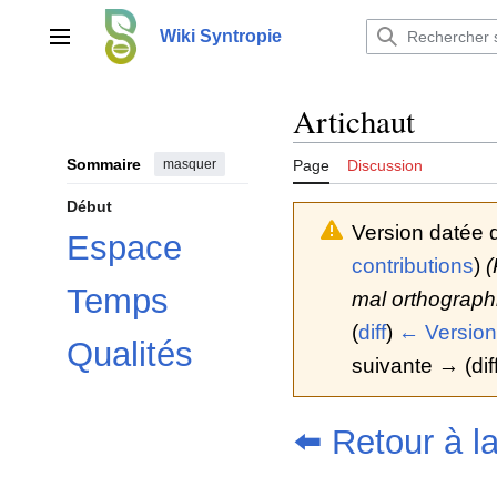
Aller
au
Wiki Syntropie
Menu principal
contenu
Artichaut
Sommaire
masquer
Page
Discussion
Début
Version datée 
Espace
contributions
)
(
Temps
mal orthograph
(
diff
)
← Version
Qualités
suivante → (diff
⬅️ Retour à l