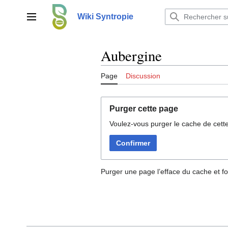
Aller
au
Wiki Syntropie
Menu principal
contenu
Aubergine
Page
Discussion
Purger cette page
Voulez-vous purger le cache de cett
Confirmer
Purger une page l’efface du cache et fo