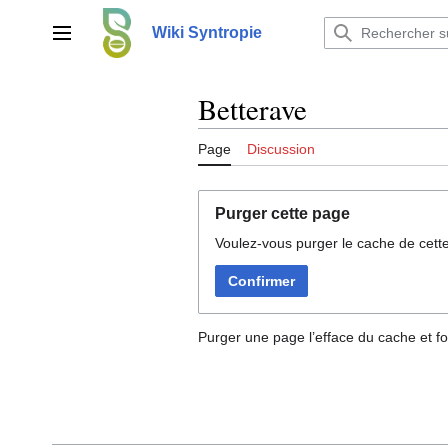
Aller
au
Wiki Syntropie
Menu principal
contenu
Betterave
Page
Discussion
Purger cette page
Voulez-vous purger le cache de cett
Confirmer
Purger une page l’efface du cache et fo