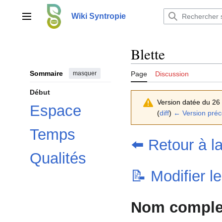
Aller
au
Wiki Syntropie
Menu principal
contenu
Blette
Sommaire
masquer
Page
Discussion
Début
Version datée du 26 
Espace
(
diff
)
← Version pré
Temps
⬅️ Retour à l
Qualités
📝 Modifier l
Nom complet