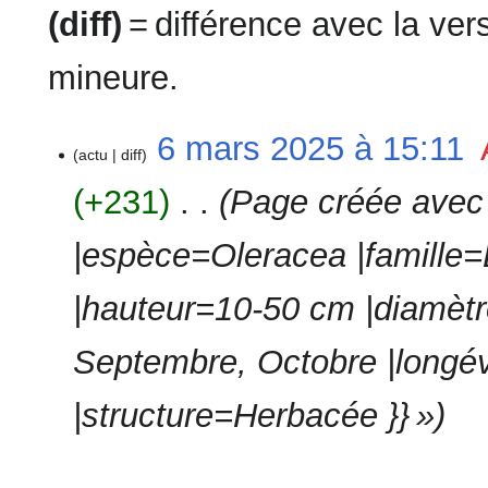
(diff)
= différence avec la ve
mineure.
6
6 mars 2025 à 15:11
‎
actu
diff
mars
2025
+231
‎
Page créée avec 
|espèce=Oleracea |famille
|hauteur=10-50 cm |diamètre
Septembre, Octobre |longév
|structure=Herbacée }} »