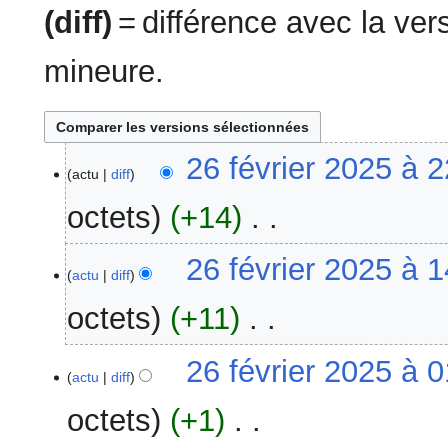
(diff)
= différence avec la ve
mineure.
26
26 février 2025 à 
actu
diff
février
2025
octets
+14
‎
A
26 février 2025 à 
u
actu
diff
c
octets
+11
‎
u
n
A
26 février 2025 à 
r
u
actu
diff
é
c
s
octets
+1
‎
u
u
n