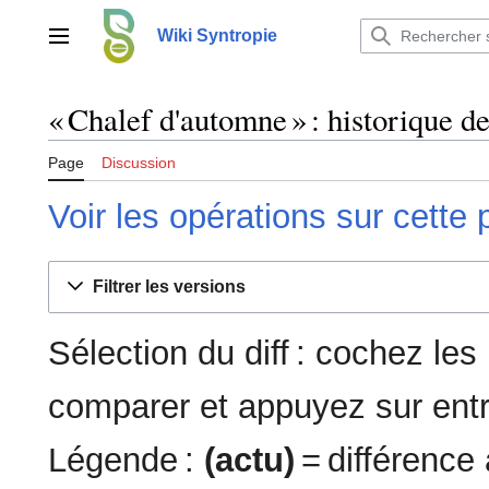
Aller
au
Wiki Syntropie
Menu principal
contenu
« Chalef d'automne » : historique d
Page
Discussion
Voir les opérations sur cette
Filtrer les versions
Sélection du diff : cochez le
comparer et appuyez sur entr
Légende :
(actu)
= différence 