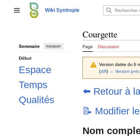
Aller
au
Wiki Syntropie
Menu principal
contenu
Courgette
Sommaire
masquer
Page
Discussion
Début
Version datée du 6 
Espace
(
diff
)
← Version pré
Temps
⬅️ Retour à l
Qualités
📝 Modifier l
Nom complet