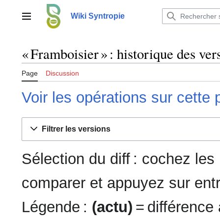
Aller
au
Wiki Syntropie
Menu principal
contenu
« Framboisier » : historique des ver
Page
Discussion
Voir les opérations sur cette
Filtrer les versions
Sélection du diff : cochez le
comparer et appuyez sur entr
Légende :
(actu)
= différence 