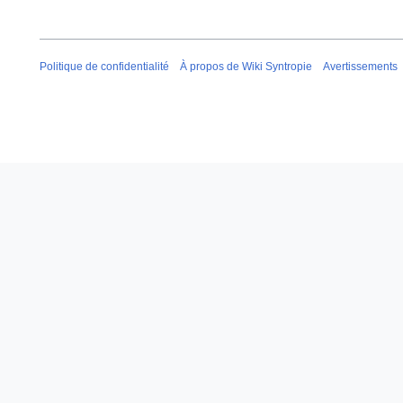
m
é
d
e
Politique de confidentialité
À propos de Wiki Syntropie
Avertissements
s
m
o
d
i
f
i
c
a
t
i
o
n
s