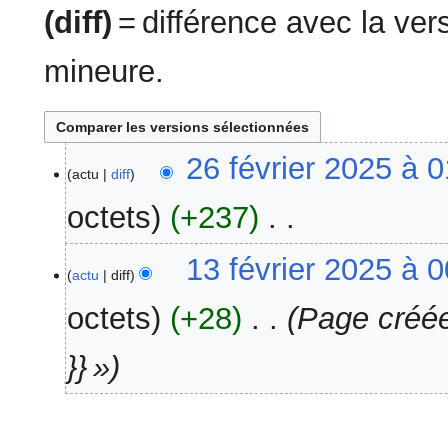
(diff)
= différence avec la ve
mineure.
26
26 février 2025 à 
actu
diff
février
2025
octets
+237
‎
A
13
13 février 2025 à 
u
actu
diff
février
c
2025
octets
+28
‎
Page créée
u
n
}} »
r
é
s
u