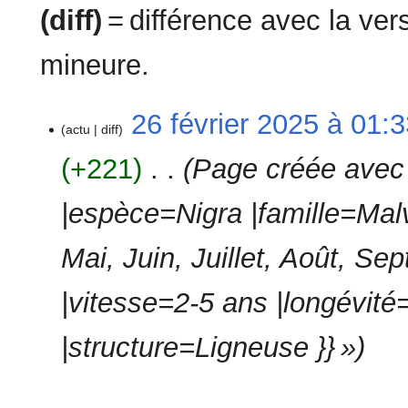
(diff)
= différence avec la ve
mineure.
26
26 février 2025 à 01:
actu
diff
février
2025
+221
‎
Page créée avec 
|espèce=Nigra |famille=Mal
Mai, Juin, Juillet, Août, S
|vitesse=2-5 ans |longévit
|structure=Ligneuse }} »