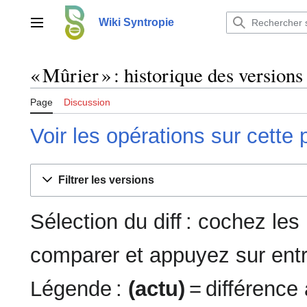
Aller
au
Wiki Syntropie
Menu principal
contenu
« Mûrier » : historique des versions
Page
Discussion
Voir les opérations sur cette
Filtrer les versions
Sélection du diff : cochez le
comparer et appuyez sur entr
Légende :
(actu)
= différence 