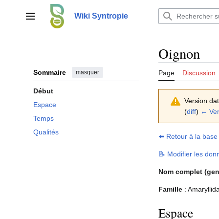
Aller
au
Wiki Syntropie
Menu principal
contenu
Oignon
Sommaire
masquer
Page
Discussion
Début
Version da
Espace
(
diff
)
← Ver
Temps
Qualités
⬅️ Retour à la base
📝 Modifier les don
Nom complet (gen
Famille
: Amaryllid
Espace