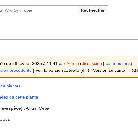
Rechercher
tée du 26 février 2025 à 11:41 par
Admin
(
discussion
|
contributions
)
sion précédente
| Voir la version actuelle (diff) | Version suivante → (dif
 de plantes
nées de cette plante
re-espèce)
: Allium Cepa
acées