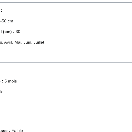
 :
-50 cm
 (cm) :
30
 Avril, Mai, Juin, Juillet
 :
5 mois
le
sse :
Faible