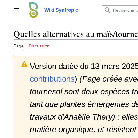
Aller
au
Wiki Syntropie
Menu principal
contenu
Quelles alternatives au maïs/tourn
Page
Discussion
Version datée du 13 mars 2025
contributions
)
(Page créée avec
tournesol sont deux espèces trè
tant que plantes émergentes de
travaux d'Anaëlle Thery) : ell
matière organique, et résistent