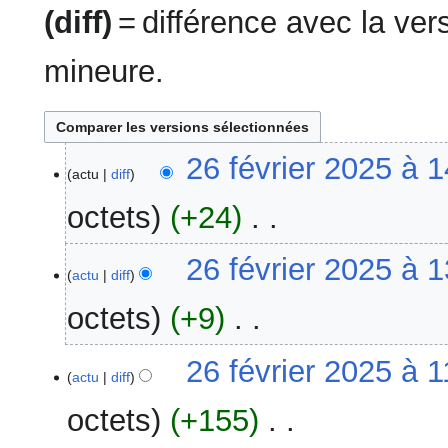
(diff)
= différence avec la ve
mineure.
26
26 février 2025 à 
actu
diff
février
2025
octets
+24
‎
A
26 février 2025 à 
u
actu
diff
c
octets
+9
‎
u
n
A
26 février 2025 à 1
r
u
actu
diff
é
c
s
octets
+155
‎
u
u
n