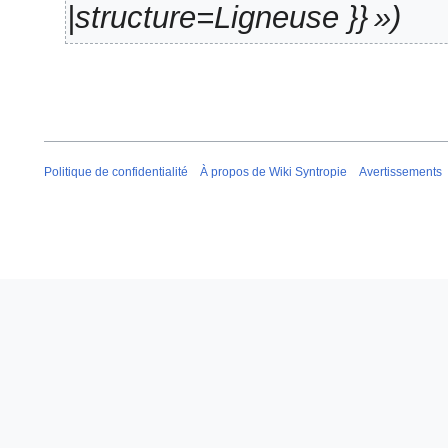
m
|structure=Ligneuse }} »
é
d
e
s
m
o
d
Politique de confidentialité
À propos de Wiki Syntropie
Avertissements
i
f
i
c
a
t
i
o
n
s