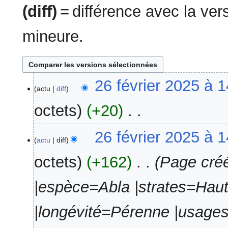
(diff)
= différence avec la ve
mineure.
26
26 février 2025 à 
actu
diff
février
2025
octets
+20
‎
A
26 février 2025 à 
u
actu
diff
c
octets
+162
‎
Page créé
u
n
|espèce=Abla |strates=Haut
r
é
s
|longévité=Pérenne |usag
u