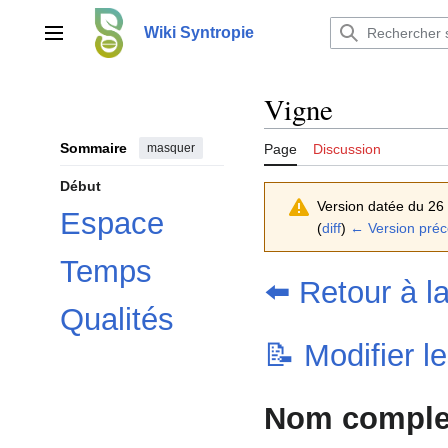
Aller
au
Wiki Syntropie
Menu principal
contenu
Vigne
Sommaire
masquer
Page
Discussion
Début
Version datée du 26 
Espace
(
diff
)
← Version pré
Temps
⬅️ Retour à l
Qualités
📝 Modifier l
Nom complet