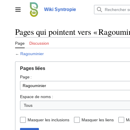
Aller
au
Wiki Syntropie
Menu principal
contenu
Pages qui pointent vers « Ragoumin
Page
Discussion
←
Ragouminier
Pages liées
Page :
Espace de noms :
Tous
Masquer les inclusions
Masquer les liens
Ma