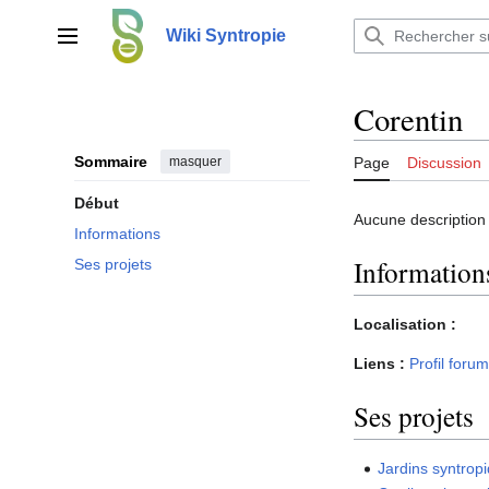
Aller
au
Wiki Syntropie
Menu principal
contenu
Corentin
Sommaire
masquer
Page
Discussion
Début
Aucune description
Informations
Information
Ses projets
Localisation :
Liens :
Profil forum
Ses projets
Jardins syntropi