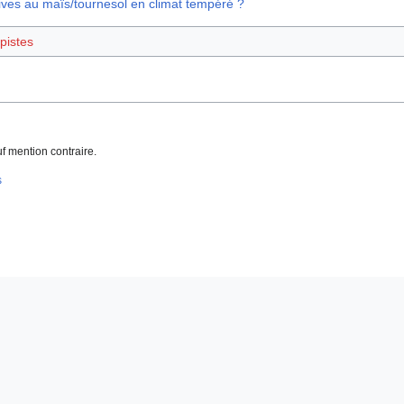
tives au maïs/tournesol en climat tempéré ?
pistes
f mention contraire.
s