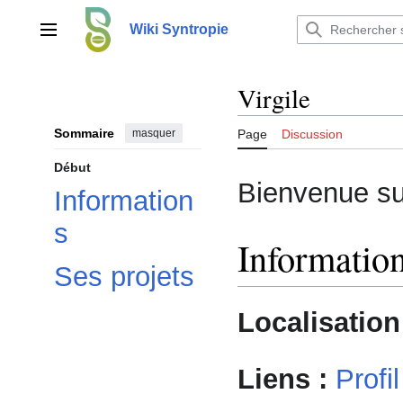
Aller
au
Wiki Syntropie
Menu principal
contenu
Virgile
Sommaire
masquer
Page
Discussion
Début
Bienvenue sur
Information
s
Informatio
Ses projets
Localisation
Liens :
Profi