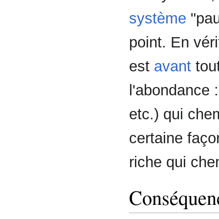
système
"pau
point. En vér
est
avant
tou
l'abondance 
etc.) qui che
certaine faço
riche qui che
Conséquenc