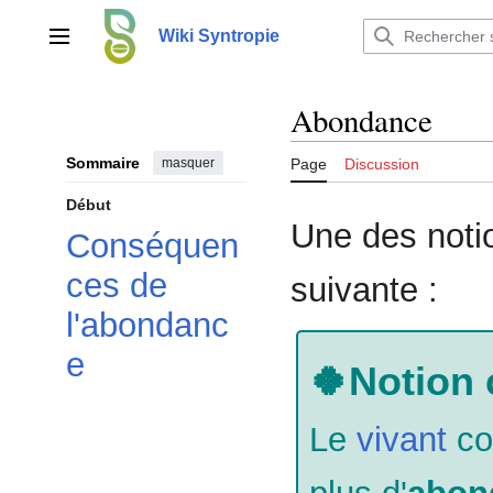
Aller
au
Wiki Syntropie
Menu principal
contenu
Abondance
Sommaire
masquer
Page
Discussion
Début
Une des noti
Conséquen
ces de
suivante :
l'abondanc
e
🍀Notion c
Le
vivant
co